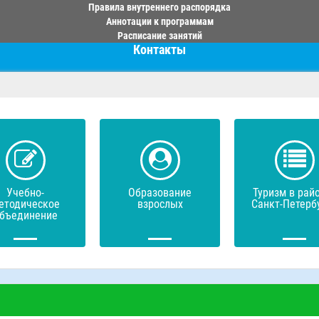
Правила внутреннего распорядка
Аннотации к программам
Расписание занятий
Контакты
Учебно-
Образование
Туризм в рай
етодическое
взрослых
Санкт-Петерб
бъединение