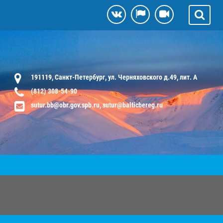
191119, Санкт-Петербург, ул. Черняховского д.49, лит. А
(812) 308-54-90
sutur.bb@obr.gov.spb.ru, sutur@balticbereg.ru