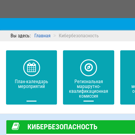
Вы здесь:
Главная
Кибербезопасность
План-календарь
Региональная
мероприятий
маршрутно-
м
квалификационная
о
комиссия
КИБЕРБЕЗОПАСНОСТЬ