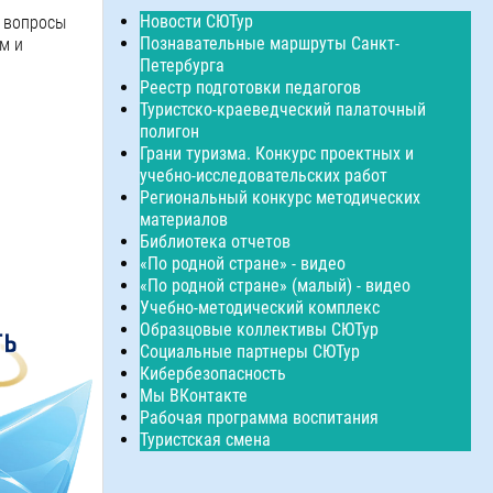
Новости СЮТур
у вопросы
Познавательные маршруты Санкт-
м и
Петербурга
Реестр подготовки педагогов
Туристско-краеведческий палаточный
полигон
Грани туризма. Конкурс проектных и
учебно-исследовательских работ
Региональный конкурс методических
материалов
Библиотека отчетов
«По родной стране» - видео
«По родной стране» (малый) - видео
Учебно-методический комплекс
Образцовые коллективы СЮТур
Социальные партнеры СЮТур
Кибербезопасность
Мы ВКонтакте
Рабочая программа воспитания
Туристская смена