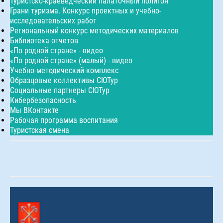
Туристско-краеведческий палаточный полигон
Грани туризма. Конкурс проектных и учебно-
исследовательских работ
Региональный конкурс методических материалов
Библиотека отчетов
«По родной стране» - видео
«По родной стране» (малый) - видео
Учебно-методический комплекс
Образцовые коллективы СЮТур
Социальные партнеры СЮТур
Кибербезопасность
Мы ВКонтакте
Рабочая программа воспитания
Туристская смена