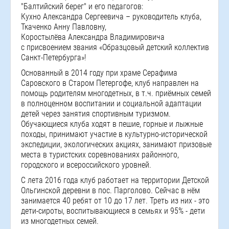
"Балтийский берег" и его педагогов:
Кухно Александра Сергеевича – руководитель клуба,
Ткаченко Анну Павловну,
Коростылёва Александра Владимировича
с присвоением звания «Образцовый детский коллектив
Санкт-Петербурга»!
Основанный в 2014 году при храме Серафима
Саровского в Старом Петергофе, клуб направлен на
помощь родителям многодетных, в т.ч. приёмных семей
в полноценном воспитании и социальной адаптации
детей через занятия спортивным туризмом.
Обучающиеся клуба ходят в пешие, горные и лыжные
походы, принимают участие в культурно-исторической
экспедиции, экологических акциях, занимают призовые
места в туристских соревнованиях районного,
городского и всероссийского уровней.
С лета 2016 года клуб работает на территории Детской
Ольгинской деревни в пос. Парголово. Сейчас в нём
занимается 40 ребят от 10 до 17 лет. Треть из них - это
дети-сироты, воспитывающиеся в семьях и 95% - дети
из многодетных семей.